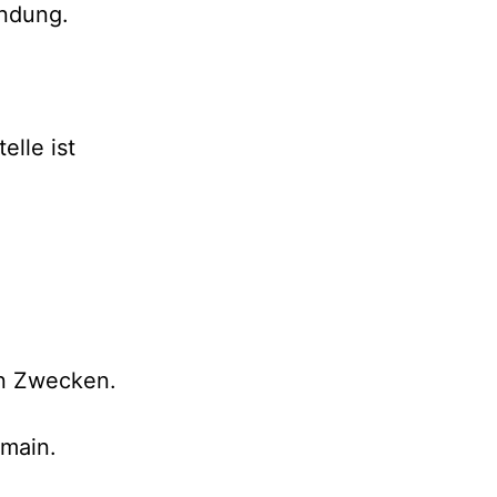
endung.
lle ist
hen Zwecken.
omain.