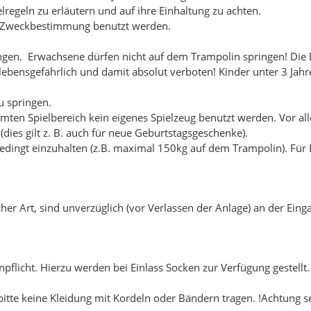
regeln zu erläutern und auf ihre Einhaltung zu achten.
er Zweckbestimmung benutzt werden.
ngen. Erwachsene dürfen nicht auf dem Trampolin springen! Die B
 lebensgefährlich und damit absolut verboten! Kinder unter 3 Ja
u springen.
ten Spielbereich kein eigenes Spielzeug benutzt werden. Vor allem
dies gilt z. B. auch für neue Geburtstagsgeschenke).
bedingt einzuhalten (z.B. maximal 150kg auf dem Trampolin). Fü
cher Art, sind unverzüglich (vor Verlassen der Anlage) an der Ei
npflicht. Hierzu werden bei Einlass Socken zur Verfügung gestell
itte keine Kleidung mit Kordeln oder Bändern tragen. !Achtung se